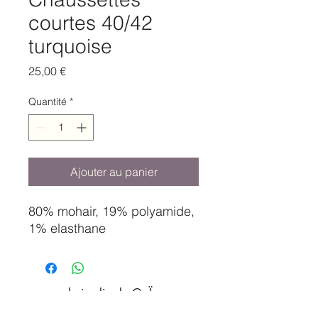
courtes 40/42
turquoise
Prix
25,00 €
Quantité
*
Ajouter au panier
80% mohair, 19% polyamide,
1% elasthane
le jardin de GaÏa