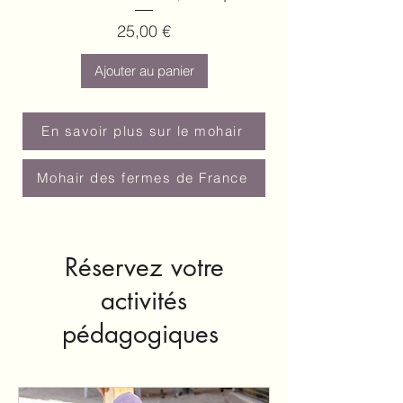
Prix
25,00 €
Ajouter au panier
En savoir plus sur le mohair
Mohair des fermes de France
Réservez votre
activités
pédagogiques