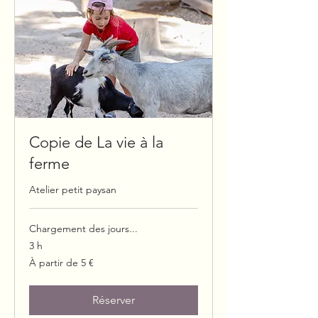
Copie de La vie à la
ferme
Atelier petit paysan
Chargement des jours...
3 h
À
À partir de 5 €
partir
de
5
euros
Réserver